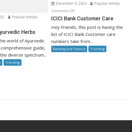
December 9, 2024
Popular inIndia
on
Comments Off
ICICI
025
Popular inIndia
ICICI Bank Customer Care
Bank
n
Hey Friends, this post is having the
Customer
ower
yurvedic Herbs
list of ICICI Bank Customer care
Care
he world of Ayurvedic
numbers take from...
urvedic
is comprehensive guide,
Banking and Finance
Trending
rbs
 the diverse spectrum...
s
Trending