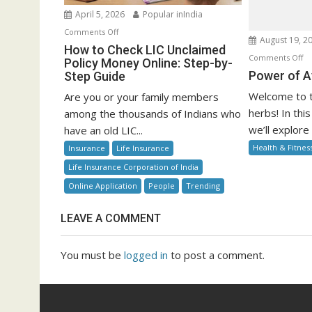
April 5, 2026
Popular inIndia
on
Comments Off
August 19, 2
How
How to Check LIC Unclaimed
o
Comments Off
to
Policy Money Online: Step-by-
P
Power of A
Step Guide
Check
of
LIC
Welcome to t
Are you or your family members
Ay
Unclaimed
herbs! In th
among the thousands of Indians who
He
Policy
we’ll explore
have an old LIC...
Money
Health & Fitnes
Insurance
Life Insurance
Online:
Life Insurance Corporation of India
Step-
by-
Online Application
People
Trending
Step
Guide
LEAVE A COMMENT
You must be
logged in
to post a comment.