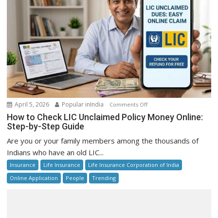
on
April 5, 2026
Popular inIndia
Comments Off
How
How to Check LIC Unclaimed Policy Money Online:
to
Step-by-Step Guide
Check
Are you or your family members among the thousands of
LIC
Indians who have an old LIC...
Unclaimed
Insurance
Life Insurance
Life Insurance Corporation of India
Policy
Money
Online Application
People
Trending
Online:
Step-
by-