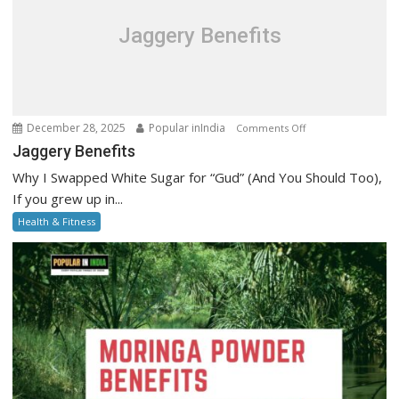
Step
Guide
Jaggery Benefits
on
December 28, 2025
Popular inIndia
Comments Off
Jaggery
Jaggery Benefits
Benefits
Why I Swapped White Sugar for “Gud” (And You Should Too),
If you grew up in...
Health & Fitness